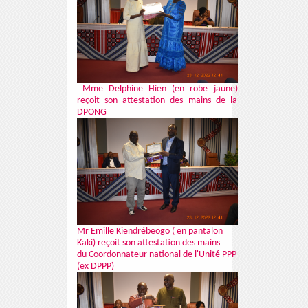
Mme Delphine Hien (en robe jaune)
reçoit son attestation des mains de la
DPONG
Mr Emille Kiendrébeogo ( en pantalon
Kaki) reçoit son attestation des mains
du Coordonnateur national de l'Unité PPP
(ex DPPP)