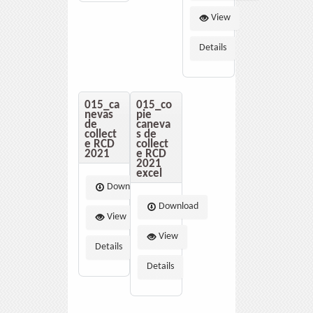
View
Details
015_ca
015_co
nevas
pie
de
caneva
collect
s de
e RCD
collect
2021
e RCD
2021
excel
Download
Download
View
View
Details
Details