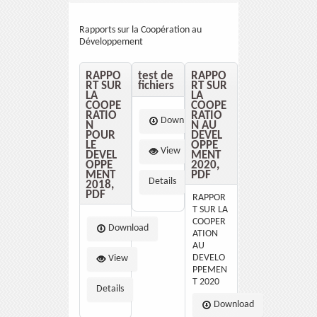
Rapports sur la Coopération au
Développement
RAPPO
test de
RAPPO
RT SUR
fichiers
RT SUR
LA
LA
COOPE
COOPE
RATIO
RATIO
Download
N
N AU
POUR
DEVEL
LE
OPPE
View
DEVEL
MENT
OPPE
2020,
MENT
PDF
Details
2018,
PDF
RAPPOR
T SUR LA
COOPER
Download
ATION
AU
DEVELO
View
PPEMEN
T 2020
Details
Download