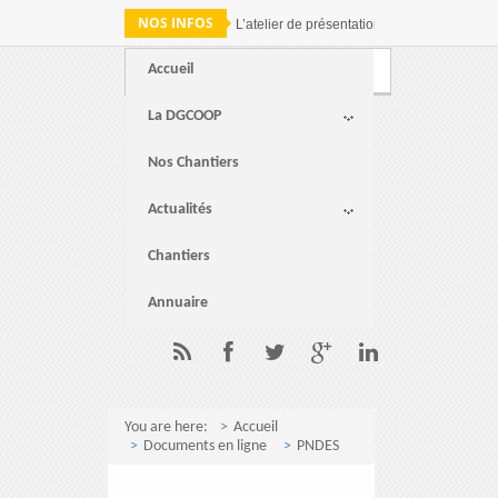
NOS INFOS
L’atelier de présentation des résultats de 
Accueil
Webmail
FAQ
Contact
La DGCOOP
Nos Chantiers
Actualités
Chantiers
Annuaire
You are here:
Accueil
Documents en ligne
PNDES