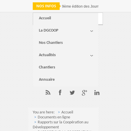
NOS INFOS
9ème édition des Journées nationales de c
Accueil
Webmail
FAQ
Contact
La DGCOOP
Nos Chantiers
Actualités
Chantiers
Annuaire
You are here:
Accueil
Documents en ligne
Rapports sur la Coopération au
Développement